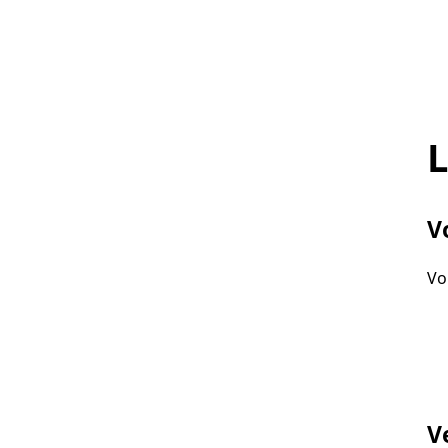
L
V
Vo
V