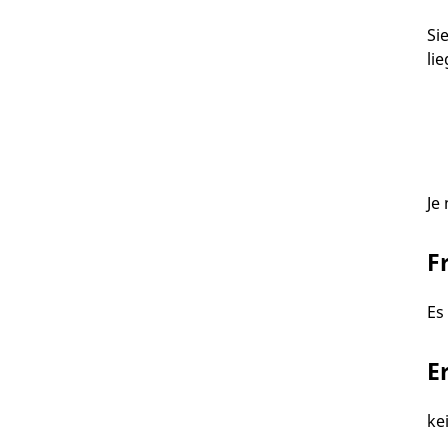
Si
li
Je
F
Es
E
ke