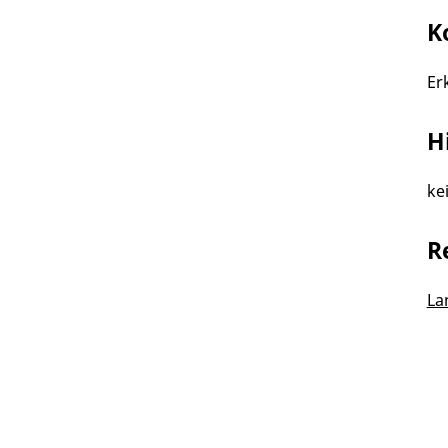
K
Er
H
ke
R
La