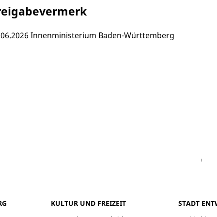
reigabevermerk
.06.2026 Innenministerium Baden-Württemberg
Facebook
Instagram
WhatsAPP
LinkedIn
Vi
RG
KULTUR UND FREIZEIT
STADT ENT