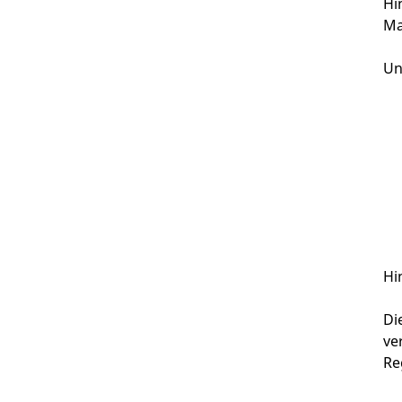
Hi
Ma
Un
Hi
Di
ve
Re