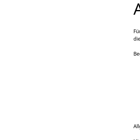
Fü
di
Be
Al