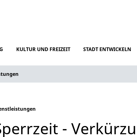
G
KULTUR UND FREIZEIT
STADT ENTWICKELN
istungen
enstleistungen
phabetisches Register überspringen
Sperrzeit - Verkürz