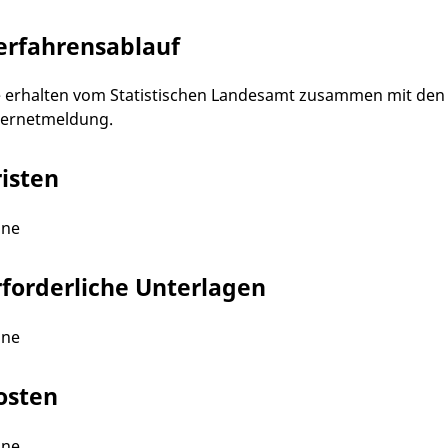
erfahrensablauf
e erhalten vom Statistischen Landesamt zusammen mit den
ternetmeldung.
risten
ine
rforderliche Unterlagen
ine
osten
ine