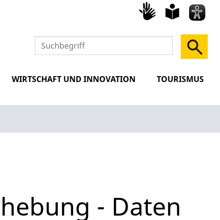
Gebärd
leich
Spra
WIRTSCHAFT UND INNOVATION
TOURISMUS
rhebung - Daten