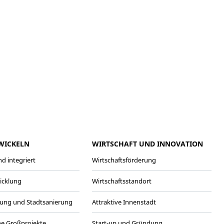
meo
Youtube
WICKELN
WIRTSCHAFT UND INNOVATION
d integriert
Wirtschaftsförderung
wicklung
Wirtschaftsstandort
ung und Stadtsanierung
Attraktive Innenstadt
he Großprojekte
Start-up und Gründung