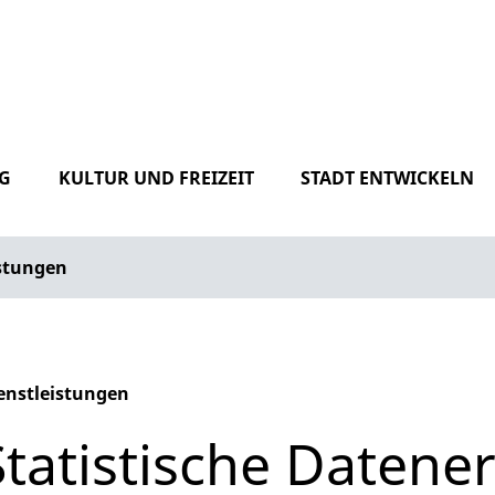
G
KULTUR UND FREIZEIT
STADT ENTWICKELN
istungen
enstleistungen
phabetisches Register überspringen
Statistische Datene