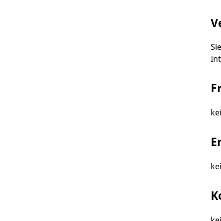
V
Si
In
F
ke
E
ke
K
ke