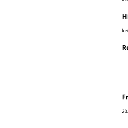
H
ke
R
F
20