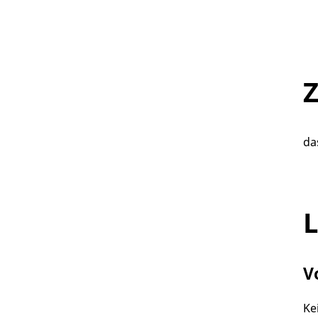
Z
da
L
V
Ke