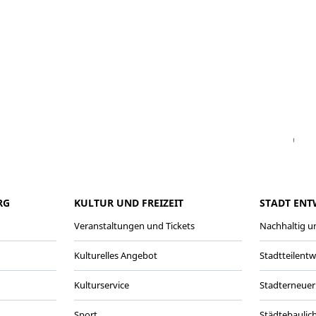
Facebook
Instagram
WhatsAPP
LinkedIn
Vi
RG
KULTUR UND FREIZEIT
STADT ENT
Veranstaltungen und Tickets
Nachhaltig un
Kulturelles Angebot
Stadtteilent
Kulturservice
Stadterneuer
Sport
Städtebaulic