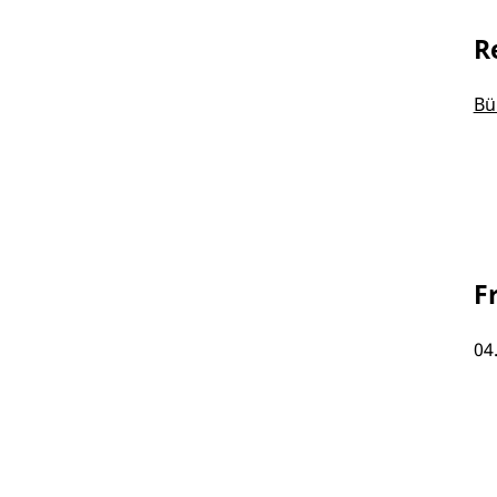
R
Bü
F
04