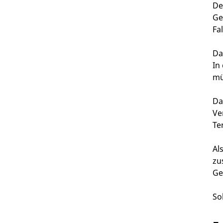
De
Ge
Fa
Da
In
mü
Da
Ve
Ter
Al
zu
Ge
So