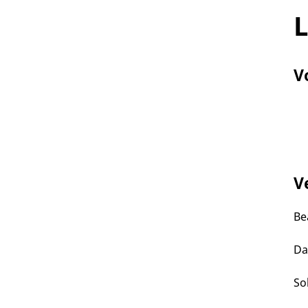
L
V
V
Be
Da
So