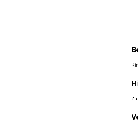
B
Ki
H
Zu
V