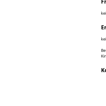
F
ke
E
ke
Be
Ki
K