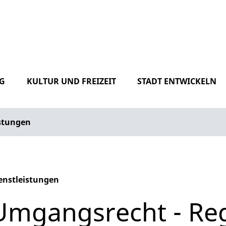
G
KULTUR UND FREIZEIT
STADT ENTWICKELN
istungen
enstleistungen
phabetisches Register überspringen
Umgangsrecht - Re