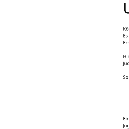
Kö
Es
Er
Hi
Ju
So
Ei
Ju