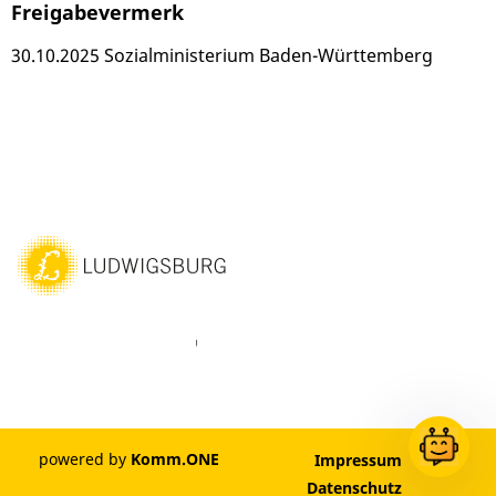
Freigabevermerk
30.10.2025
Sozialministerium Baden-Württemberg
ebook
Instagram
WhatsAPP
LinkedIn
Vimeo
Youtube
powered by
Komm.ONE
Impressum
Datenschutz