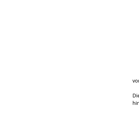
vo
Di
hi