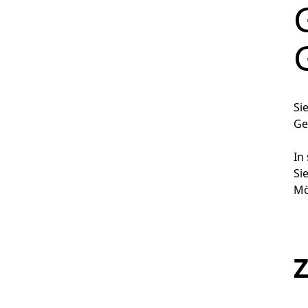
Si
Ge
In
Si
Mö
Z