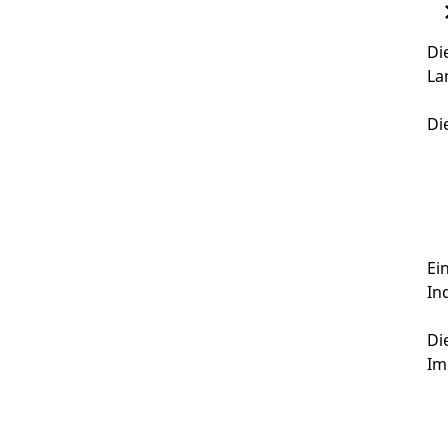
Di
La
Di
Ei
In
Di
Im