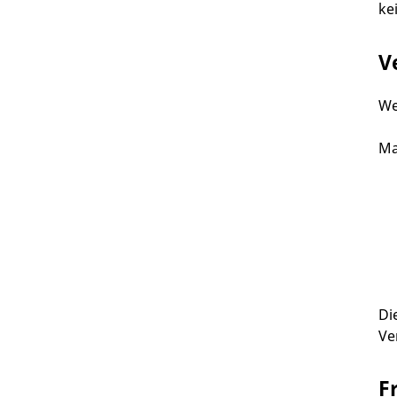
ke
V
We
Ma
Di
Ve
F