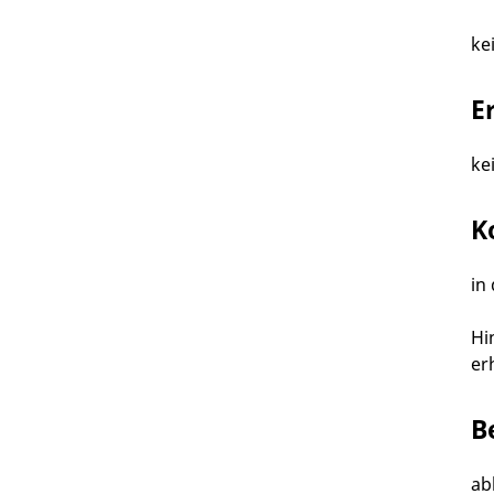
ke
E
ke
K
in
Hi
er
B
ab