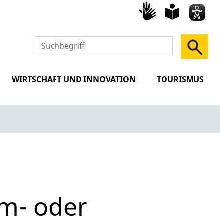
Gebärd
leich
Spra
WIRTSCHAFT UND INNOVATION
TOURISMUS
m- oder