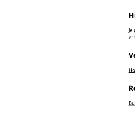
H
Je
er
V
Ho
R
Bu