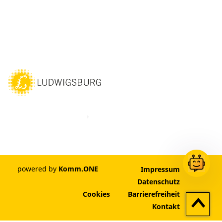
ebook
Instagram
WhatsAPP
LinkedIn
Vimeo
Youtube
powered by
Komm.ONE
Impressum
Datenschutz
Cookies
Barrierefreiheit
Zum
Kontakt
Seitenan