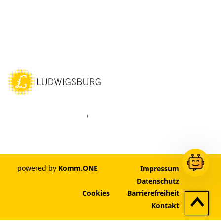
ebook
Instagram
WhatsAPP
LinkedIn
Vimeo
Youtube
powered by
Komm.ONE
Impressum
Datenschutz
Cookies
Barrierefreiheit
Zum
Kontakt
Seitenan