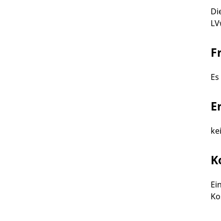
Di
LV
F
Es
E
ke
K
Ei
Ko