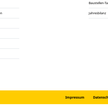
Baustellen-T
en
Jahresbilanz
anmelden
Impressum
Datensc