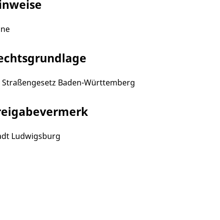
inweise
ine
echtsgrundlage
7 Straßengesetz Baden-Württemberg
reigabevermerk
adt Ludwigsburg