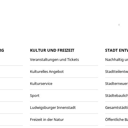
Facebook
Instagram
WhatsAPP
LinkedIn
Vi
RG
KULTUR UND FREIZEIT
STADT ENT
Veranstaltungen und Tickets
Nachhaltig un
Kulturelles Angebot
Stadtteilent
Kulturservice
Stadterneuer
Sport
Städtebaulic
Ludwigsburger Innenstadt
Gesamtstädt
Freizeit in der Natur
Öffentliche 