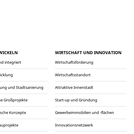
meo
Youtube
WICKELN
WIRTSCHAFT UND INNOVATION
d integriert
Wirtschaftsförderung
wicklung
Wirtschaftsstandort
ung und Stadtsanierung
Attraktive Innenstadt
he Großprojekte
Start-up und Gründung
ische Konzepte
Gewerbeimmobilien und -flächen
Bauprojekte
Innovationsnetzwerk