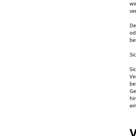
wi
ve
De
od
be
Si
Si
Ve
be
Ge
hi
ei
V