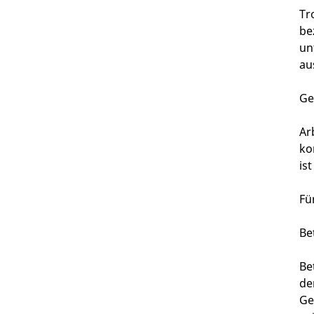
Tr
be
un
au
Ge
Ar
ko
is
Fü
Be
Be
de
Ge