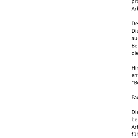
pr
Ar
De
Di
au
Be
di
Hi
en
"B
Fa
Di
be
Ar
fü