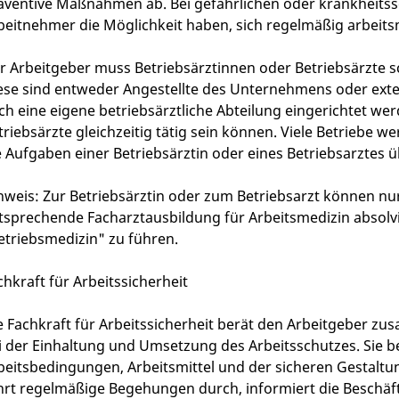
äventive Maßnahmen ab. Bei gefährlichen oder krankheits
beitnehmer die Möglichkeit haben, sich regelmäßig arbeitsm
r Arbeitgeber muss Betriebsärztinnen oder Betriebsärzte sc
ese sind entweder Angestellte des Unternehmens oder exte
ch eine eigene betriebsärztliche Abteilung eingerichtet we
triebsärzte gleichzeitig tätig sein können. Viele Betriebe 
e Aufgaben einer Betriebsärztin oder eines Betriebsarztes
nweis: Zur Betriebsärztin oder zum Betriebsarzt können nur
tsprechende Facharztausbildung für Arbeitsmedizin absolvi
etriebsmedizin" zu führen.
chkraft für Arbeitssicherheit
e Fachkraft für Arbeitssicherheit berät den Arbeitgeber zu
i der Einhaltung und Umsetzung des Arbeitsschutzes. Sie bef
beitsbedingungen, Arbeitsmittel und der sicheren Gestaltung
hrt regelmäßige Begehungen durch, informiert die Beschäf