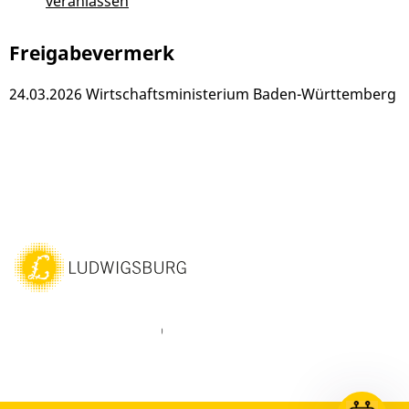
veranlassen
Freigabevermerk
24.03.2026 Wirtschaftsministerium Baden-Württemberg
ebook
Instagram
WhatsAPP
LinkedIn
Vimeo
Youtube