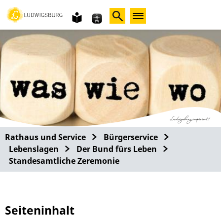
Gebärdensprache
leichte
Sprache
Rathaus und Service
Bürgerservice
Lebenslagen
Der Bund fürs Leben
Standesamtliche Zeremonie
Seiteninhalt