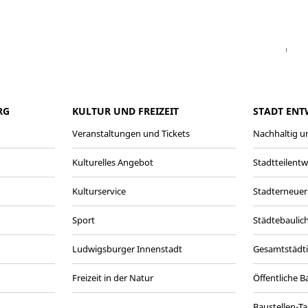
Facebook
Instagram
WhatsAPP
LinkedIn
Vi
RG
KULTUR UND FREIZEIT
STADT ENT
Veranstaltungen und Tickets
Nachhaltig un
Kulturelles Angebot
Stadtteilent
Kulturservice
Stadterneuer
Sport
Städtebaulic
Ludwigsburger Innenstadt
Gesamtstädt
Freizeit in der Natur
Öffentliche 
Baustellen-T