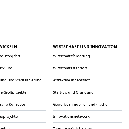
meo
Youtube
WICKELN
WIRTSCHAFT UND INNOVATION
d integriert
Wirtschaftsförderung
wicklung
Wirtschaftsstandort
ung und Stadtsanierung
Attraktive Innenstadt
he Großprojekte
Start-up und Gründung
ische Konzepte
Gewerbeimmobilien und -flächen
Bauprojekte
Innovationsnetzwerk
agebuch
Tagungsmöglichkeiten