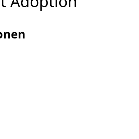
st Adoption
onen