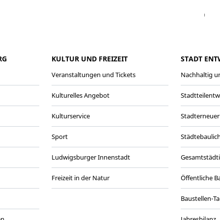
Facebook
Instagram
WhatsAPP
LinkedIn
Vi
RG
KULTUR UND FREIZEIT
STADT ENT
Veranstaltungen und Tickets
Nachhaltig un
Kulturelles Angebot
Stadtteilent
Kulturservice
Stadterneuer
Sport
Städtebaulic
Ludwigsburger Innenstadt
Gesamtstädt
Freizeit in der Natur
Öffentliche 
Baustellen-T
en
Jahresbilanz