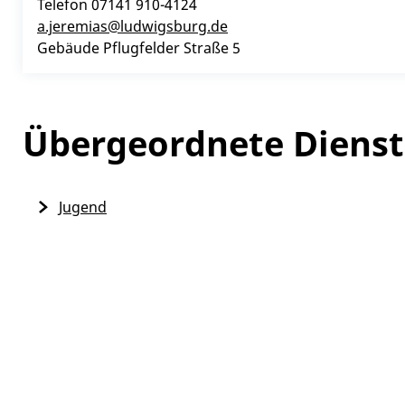
Telefon
07141 910-4124
a.jeremias@ludwigsburg.de
Gebäude
Pflugfelder Straße 5
Übergeordnete Dienst
Jugend