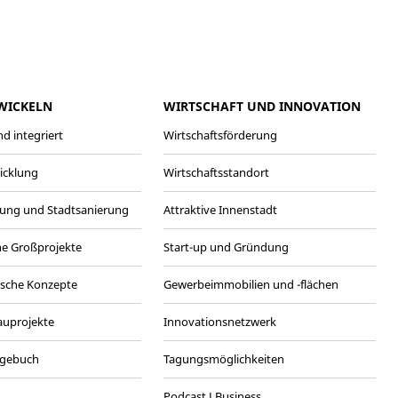
meo
Youtube
WICKELN
WIRTSCHAFT UND INNOVATION
d integriert
Wirtschaftsförderung
wicklung
Wirtschaftsstandort
ung und Stadtsanierung
Attraktive Innenstadt
he Großprojekte
Start-up und Gründung
ische Konzepte
Gewerbeimmobilien und -flächen
Bauprojekte
Innovationsnetzwerk
agebuch
Tagungsmöglichkeiten
Podcast LBusiness