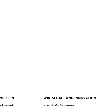
meo
Youtube
WICKELN
WIRTSCHAFT UND INNOVATION
d integriert
Wirtschaftsförderung