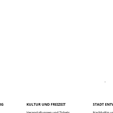
Facebook
Instagram
WhatsAPP
LinkedIn
Vi
RG
KULTUR UND FREIZEIT
STADT ENT
Veranstaltungen und Tickets
Nachhaltig un