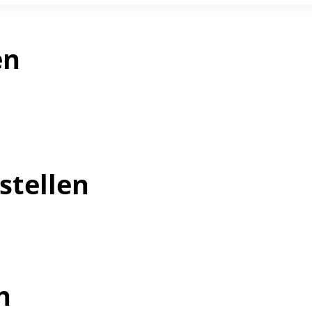
en
stellen
n