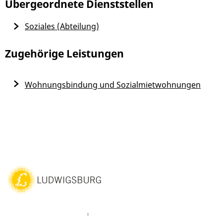
Übergeordnete Dienststellen
Soziales (Abteilung)
Zugehörige Leistungen
Wohnungsbindung und Sozialmietwohnungen
ebook
Instagram
WhatsAPP
LinkedIn
Vimeo
Youtube