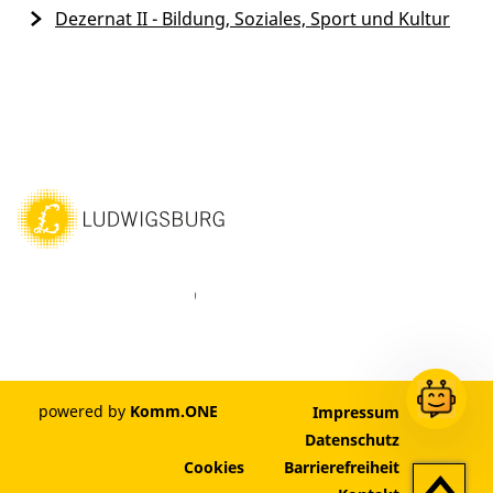
Dezernat II - Bildung, Soziales, Sport und Kultur
ebook
Instagram
WhatsAPP
LinkedIn
Vimeo
Youtube
powered by
Komm.ONE
Impressum
Datenschutz
Cookies
Barrierefreiheit
Zum