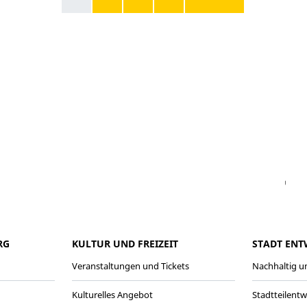
Facebook
Instagram
WhatsAPP
LinkedIn
Vi
RG
KULTUR UND FREIZEIT
STADT ENT
Veranstaltungen und Tickets
Nachhaltig un
Kulturelles Angebot
Stadtteilent