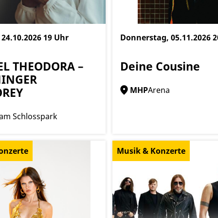
 24.10.2026
19 Uhr
Donnerstag, 05.11.2026
2
L THEODORA –
Deine Cousine
INGER
OREY
MHP
Arena
am Schlosspark
onzerte
Musik & Konzerte