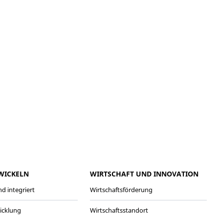
meo
Youtube
WICKELN
WIRTSCHAFT UND INNOVATION
d integriert
Wirtschaftsförderung
wicklung
Wirtschaftsstandort