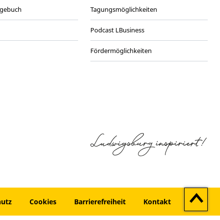
agebuch
Tagungsmöglichkeiten
Podcast LBusiness
Fördermöglichkeiten
Zum
hutz
Cookies
Barrierefreiheit
Kontakt
Seitenan