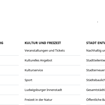
Facebook
Instagram
WhatsAPP
LinkedIn
Vi
RG
KULTUR UND FREIZEIT
STADT ENT
Veranstaltungen und Tickets
Nachhaltig un
Kulturelles Angebot
Stadtteilent
Kulturservice
Stadterneuer
Sport
Städtebaulic
Ludwigsburger Innenstadt
Gesamtstädt
Freizeit in der Natur
Öffentliche 