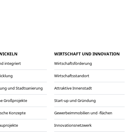
meo
Youtube
WICKELN
WIRTSCHAFT UND INNOVATION
d integriert
Wirtschaftsförderung
wicklung
Wirtschaftsstandort
ung und Stadtsanierung
Attraktive Innenstadt
he Großprojekte
Start-up und Gründung
ische Konzepte
Gewerbeimmobilien und -flächen
Bauprojekte
Innovationsnetzwerk