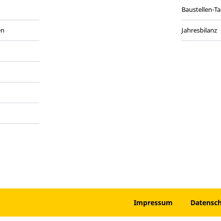
Baustellen-T
en
Jahresbilanz
anmelden
Impressum
Datensc