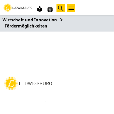
Gebärdensprache
leichte
Sprache
Wirtschaft und Innovation
Fördermöglichkeiten
ebook
Instagram
WhatsAPP
LinkedIn
Vimeo
Youtube