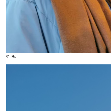
© T&E