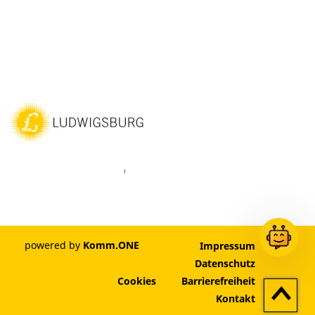
ebook
Instagram
WhatsAPP
LinkedIn
Vimeo
Youtube
powered by
Komm.ONE
Impressum
Datenschutz
Cookies
Barrierefreiheit
Zum
Kontakt
Seitenan