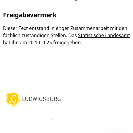
Freigabevermerk
Dieser Text entstand in enger Zusammenarbeit mit den
fachlich zuständigen Stellen. Das
Statistische Landesamt
hat ihn am 20.10.2025 freigegeben.
ebook
Instagram
WhatsAPP
LinkedIn
Vimeo
Youtube