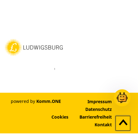
ebook
Instagram
WhatsAPP
LinkedIn
Vimeo
Youtube
powered by
Komm.ONE
Impressum
Datenschutz
Cookies
Barrierefreiheit
Zum
Kontakt
Seitenan