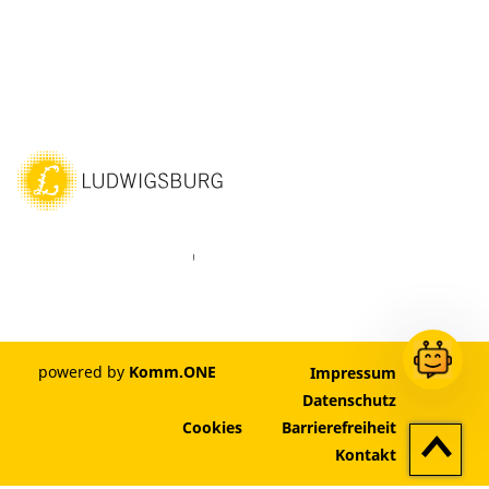
ebook
Instagram
WhatsAPP
LinkedIn
Vimeo
Youtube
powered by
Komm.ONE
Impressum
Datenschutz
Cookies
Barrierefreiheit
Zum
Kontakt
Seitenan