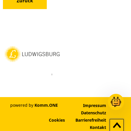
Zurück
ebook
Instagram
WhatsAPP
LinkedIn
Vimeo
Youtube
powered by
Komm.ONE
Impressum
Datenschutz
Cookies
Barrierefreiheit
Zum
Kontakt
Seitenan