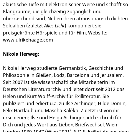
akustische Tiefe mit elektronischer Weite und schafft so
Klangräume, die gleichzeitig zugänglich und
überraschend sind. Neben ihren atmosphärisch dichten
Soloalben (zuletzt
Alles Licht
) komponiert sie
preisgekrönte Hörspiele und für Film. Website:
www.ulrikehaage.com
Nikola Herweg:
Nikola Herweg studierte Germanistik, Geschichte und
Philosophie in Gießen, Lodz, Barcelona und Jerusalem.
Seit 2007 ist sie wissenschaftliche Mitarbeiterin im
Deutschen Literaturarchiv und leitet dort seit 2012 das
Helen und Kurt Wolff-Archiv für Exilliteratur. Sie
publiziert und ediert u.a. zu Ilse Aichinger, Hilde Domin,
Felix Hartlaub und Mascha Kaléko. Zuletzt ist von ihr
erschienen: Ilse und Helga Aichinger, »Ich schreib für
Dich und jedes Wort aus Liebe«. Briefwechsel, Wien-
London 1939-1947 (Wien 2021), S.O.S. Exilbriefe aus dem