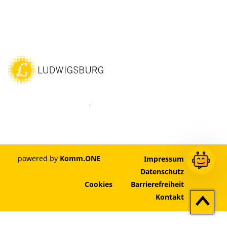
ebook
Instagram
WhatsAPP
LinkedIn
Vimeo
Youtube
powered by
Komm.ONE
Impressum
Datenschutz
Cookies
Barrierefreiheit
Zum
Kontakt
Seitenan