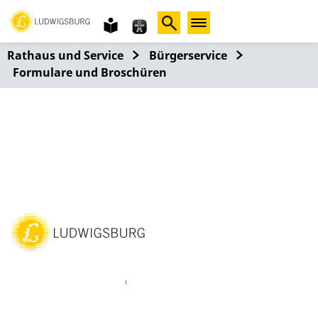
Gebärdensprache
leichte
Sprache
Rathaus und Service
Bürgerservice
Formulare und Broschüren
ebook
Instagram
WhatsAPP
LinkedIn
Vimeo
Youtube