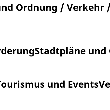
 und Ordnung / Verkehr 
örderung
Stadtpläne und
Tourismus und Events
V