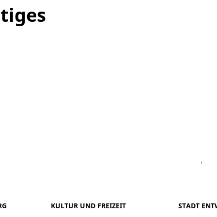
tiges
Facebook
Instagram
WhatsAPP
LinkedIn
Vi
RG
KULTUR UND FREIZEIT
STADT ENT