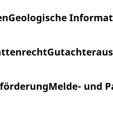
en
Geologische Informa
ättenrecht
Gutachteraus
rförderung
Melde- und P