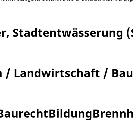
r, Stadtentwässerung (
/ Landwirtschaft / Ba
Baurecht
Bildung
Brennh