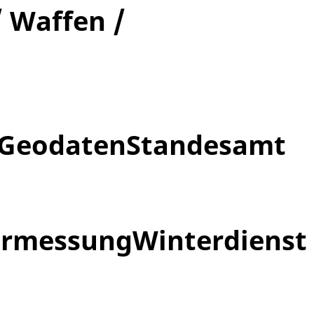
/ Waffen /
 Geodaten
Standesamt
ermessung
Winterdienst