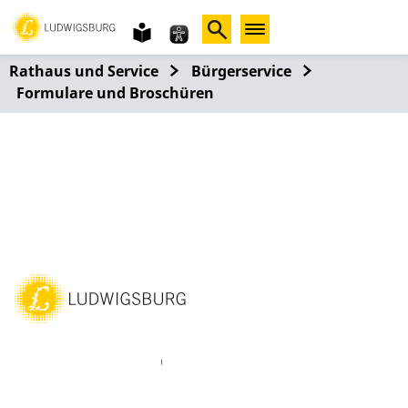
Gebärdensprache
leichte
Sprache
Rathaus und Service
Bürgerservice
Formulare und Broschüren
ebook
Instagram
WhatsAPP
LinkedIn
Vimeo
Youtube