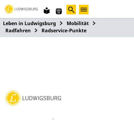
Gebärdensprache
leichte
Sprache
Leben in Ludwigsburg
Mobilität
Radfahren
Radservice-Punkte
ebook
Instagram
WhatsAPP
LinkedIn
Vimeo
Youtube