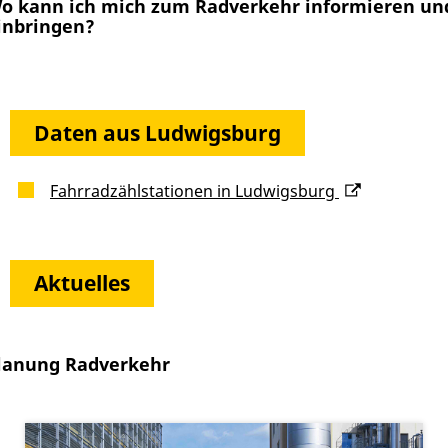
o kann ich mich zum Radverkehr informieren un
inbringen?
Daten aus Ludwigsburg
Fahrradzählstationen in Ludwigsburg
Aktuelles
lanung Radverkehr