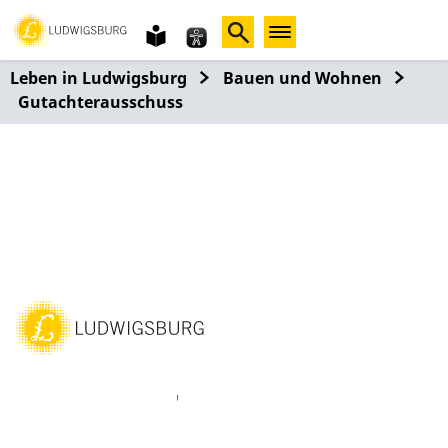
Gebärdensprache
leichte
Sprache
Leben in Ludwigsburg
Bauen und Wohnen
Gutachterausschuss
ebook
Instagram
WhatsAPP
LinkedIn
Vimeo
Youtube