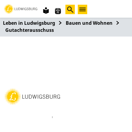
Gebärdensprache
leichte
Sprache
Leben in Ludwigsburg
Bauen und Wohnen
Gutachterausschuss
ebook
Instagram
WhatsAPP
LinkedIn
Vimeo
Youtube