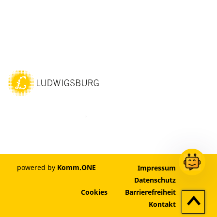
ebook
Instagram
WhatsAPP
LinkedIn
Vimeo
Youtube
powered by
Komm.ONE
Impressum
Datenschutz
Cookies
Barrierefreiheit
Zum
Kontakt
Seitenan