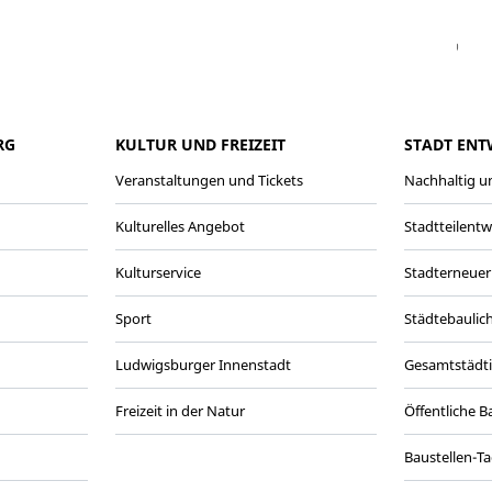
Facebook
Instagram
WhatsAPP
LinkedIn
Vi
RG
KULTUR UND FREIZEIT
STADT ENT
Veranstaltungen und Tickets
Nachhaltig un
Kulturelles Angebot
Stadtteilent
Kulturservice
Stadterneuer
Sport
Städtebaulic
Ludwigsburger Innenstadt
Gesamtstädt
Freizeit in der Natur
Öffentliche 
Baustellen-T