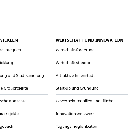
meo
Youtube
WICKELN
WIRTSCHAFT UND INNOVATION
d integriert
Wirtschaftsförderung
wicklung
Wirtschaftsstandort
ung und Stadtsanierung
Attraktive Innenstadt
he Großprojekte
Start-up und Gründung
ische Konzepte
Gewerbeimmobilien und -flächen
Bauprojekte
Innovationsnetzwerk
agebuch
Tagungsmöglichkeiten