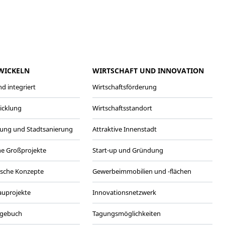
meo
Youtube
WICKELN
WIRTSCHAFT UND INNOVATION
d integriert
Wirtschaftsförderung
wicklung
Wirtschaftsstandort
ung und Stadtsanierung
Attraktive Innenstadt
he Großprojekte
Start-up und Gründung
ische Konzepte
Gewerbeimmobilien und -flächen
Bauprojekte
Innovationsnetzwerk
agebuch
Tagungsmöglichkeiten