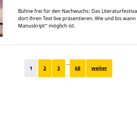
Bühne frei für den Nachwuchs: Das Literaturfesti
dort ihren Text live präsentieren. Wie und bis wa
Manuskript“ möglich ist.
…
1
2
3
68
weiter