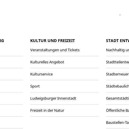
Facebook
Instagram
WhatsAPP
LinkedIn
Vi
RG
KULTUR UND FREIZEIT
STADT ENT
Veranstaltungen und Tickets
Nachhaltig un
Kulturelles Angebot
Stadtteilent
Kulturservice
Stadterneuer
Sport
Städtebaulic
Ludwigsburger Innenstadt
Gesamtstädt
Freizeit in der Natur
Öffentliche 
Baustellen-T