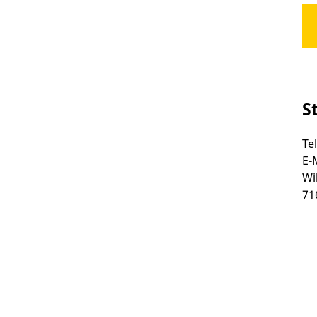
S
Te
E-
Wi
71