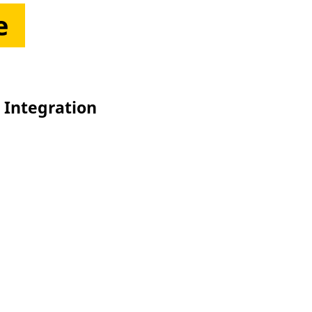
e
d Integration