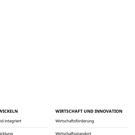
meo
Youtube
WICKELN
WIRTSCHAFT UND INNOVATION
d integriert
Wirtschaftsförderung
wicklung
Wirtschaftsstandort