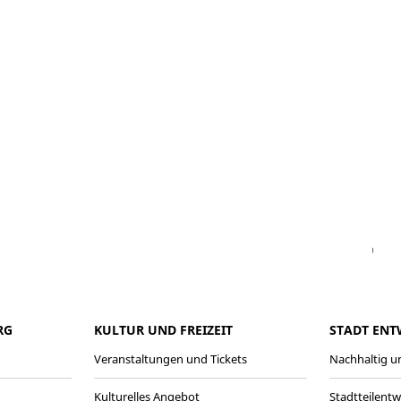
Facebook
Instagram
WhatsAPP
LinkedIn
Vi
RG
KULTUR UND FREIZEIT
STADT ENT
Veranstaltungen und Tickets
Nachhaltig un
Kulturelles Angebot
Stadtteilent