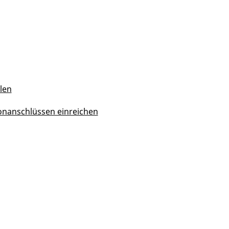
len
onanschlüssen einreichen