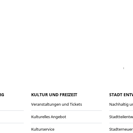
Facebook
Instagram
WhatsAPP
LinkedIn
Vi
RG
KULTUR UND FREIZEIT
STADT ENT
Veranstaltungen und Tickets
Nachhaltig un
Kulturelles Angebot
Stadtteilent
Kulturservice
Stadterneuer