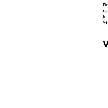
Ei
na
In
Ve
V