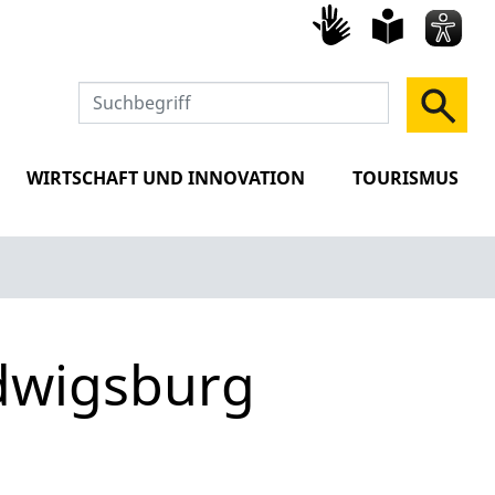
Gebärd
leich
Spra
WIRTSCHAFT UND INNOVATION
TOURISMUS
udwigsburg