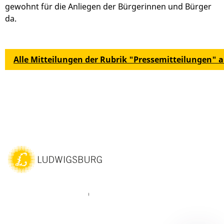
gewohnt für die Anliegen der Bürgerinnen und Bürger
da.
Alle Mitteilungen der Rubrik "Pressemitteilungen" 
ebook
Instagram
WhatsAPP
LinkedIn
Vimeo
Youtube