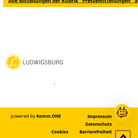
Alle Mitteilungen der Rubrik "Pressemitteilungen" 
ebook
Instagram
WhatsAPP
LinkedIn
Vimeo
Youtube
powered by
Komm.ONE
Impressum
Datenschutz
Cookies
Barrierefreiheit
Zum