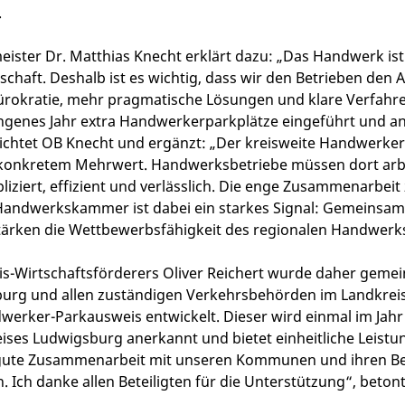
.
ster Dr. Matthias Knecht erklärt dazu: „Das Handwerk ist
haft. Deshalb ist es wichtig, dass wir den Betrieben den Ar
rokratie, mehr pragmatische Lösungen und klare Verfahre
genes Jahr extra Handwerkerparkplätze eingeführt und an 
ichtet OB Knecht und ergänzt: „Der kreisweite Handwerker
 konkretem Mehrwert. Handwerksbetriebe müssen dort arb
ziert, effizient und verlässlich. Die enge Zusammenarbeit
andwerkskammer ist dabei ein starkes Signal: Gemeinsam 
rken die Wettbewerbsfähigkeit des regionalen Handwerk
s-Wirtschaftsförderers Oliver Reichert wurde daher gemei
rg und allen zuständigen Verkehrsbehörden im Landkreis e
erker-Parkausweis entwickelt. Dieser wird einmal im Jahr b
es Ludwigsburg anerkannt und bietet einheitliche Leistun
e gute Zusammenarbeit mit unseren Kommunen und ihren B
. Ich danke allen Beteiligten für die Unterstützung“, betont