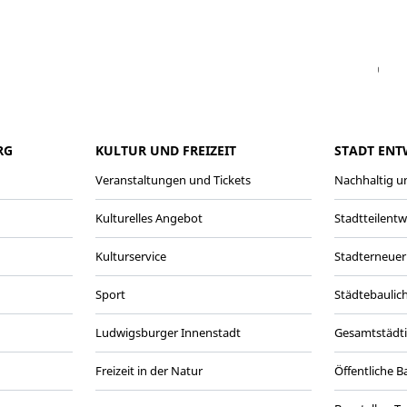
Facebook
Instagram
WhatsAPP
LinkedIn
Vi
RG
KULTUR UND FREIZEIT
STADT ENT
Veranstaltungen und Tickets
Nachhaltig un
Kulturelles Angebot
Stadtteilent
Kulturservice
Stadterneuer
Sport
Städtebaulic
Ludwigsburger Innenstadt
Gesamtstädt
Freizeit in der Natur
Öffentliche 