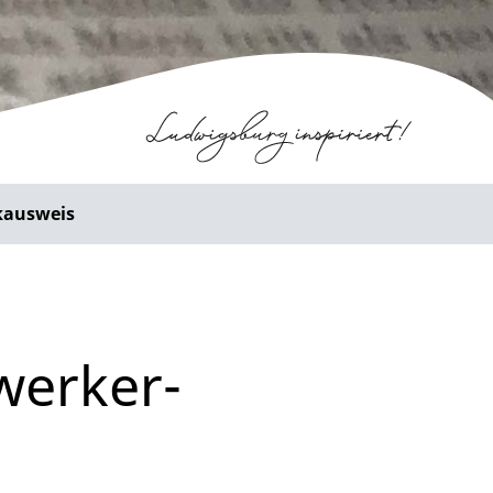
kausweis
werker-