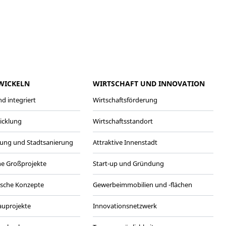
meo
Youtube
WICKELN
WIRTSCHAFT UND INNOVATION
d integriert
Wirtschaftsförderung
wicklung
Wirtschaftsstandort
ung und Stadtsanierung
Attraktive Innenstadt
he Großprojekte
Start-up und Gründung
ische Konzepte
Gewerbeimmobilien und -flächen
Bauprojekte
Innovationsnetzwerk