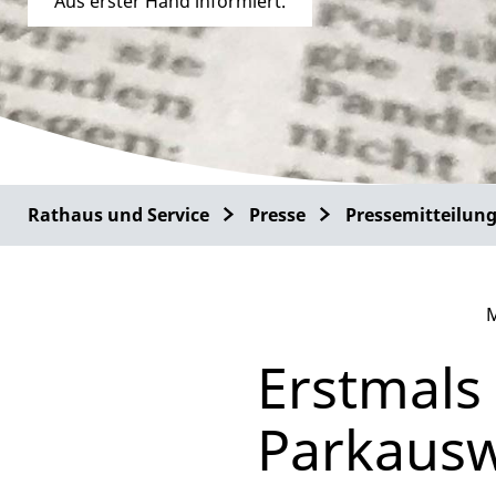
Aus erster Hand informiert.
Rathaus und Service
Presse
Pressemitteilun
M
Erstmals
Parkausw