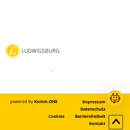
ebook
Instagram
WhatsAPP
LinkedIn
Vimeo
Youtube
powered by
Komm.ONE
Impressum
Datenschutz
Cookies
Barrierefreiheit
Zum
Kontakt
Seitenan