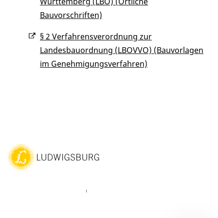
Württemberg (LBO) (Örtliche
Bauvorschriften)
§ 2 Verfahrensverordnung zur
Landesbauordnung (LBOVVO) (Bauvorlagen
im Genehmigungsverfahren)
ebook
Instagram
WhatsAPP
LinkedIn
Vimeo
Youtube