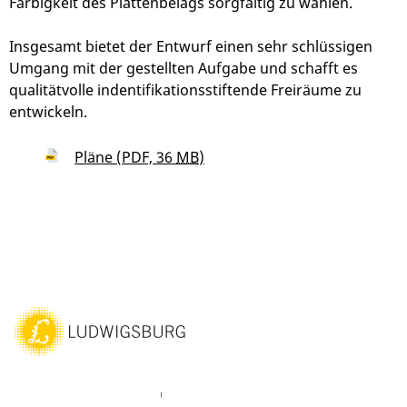
Farbigkeit des Plattenbelags sorgfältig zu wählen.
Insgesamt bietet der Entwurf einen sehr schlüssigen
Umgang mit der gestellten Aufgabe und schafft es
qualitätvolle indentifikationsstiftende Freiräume zu
entwickeln.
Pläne
(PDF, 36
MB
)
ebook
Instagram
WhatsAPP
LinkedIn
Vimeo
Youtube