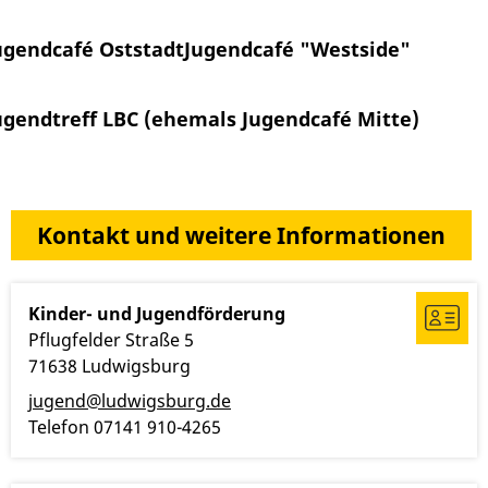
ugendcafé Oststadt
Jugendcafé "Westside"
ugendtreff LBC (ehemals Jugendcafé Mitte)
Kontakt und weitere Informationen
Kinder- und Jugendförderung
Pflugfelder Straße 5
71638
Ludwigsburg
jugend@ludwigsburg.de
Telefon
07141 910-4265