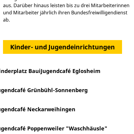
aus. Darüber hinaus leisten bis zu drei Mitarbeiterinnen
und Mitarbeiter jährlich ihren Bundesfreiwilligendienst
ab.
Kinder- und Jugendeinrichtungen
inderplatz Baui
Jugendcafé Eglosheim
ugendcafé Grünbühl-Sonnenberg
ugendcafé Neckarweihingen
ugendcafé Poppenweiler "Waschhäusle"