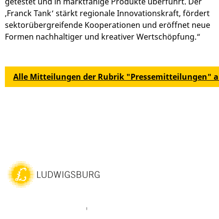
getestet und in marktfähige Produkte überführt. Der
‚Franck Tank‘ stärkt regionale Innovationskraft, fördert
sektorübergreifende Kooperationen und eröffnet neue
Formen nachhaltiger und kreativer Wertschöpfung.“
Alle Mitteilungen der Rubrik "Pressemitteilungen" 
ebook
Instagram
WhatsAPP
LinkedIn
Vimeo
Youtube