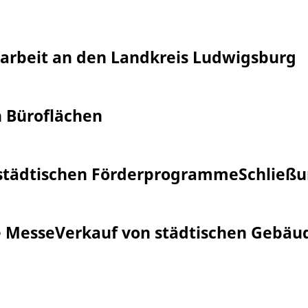
larbeit an den Landkreis Ludwigsburg
 Büroflächen
 städtischen Förderprogramme
Schließu
e Messe
Verkauf von städtischen Gebäu