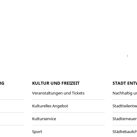
Facebook
Instagram
WhatsAPP
LinkedIn
Vi
RG
KULTUR UND FREIZEIT
STADT ENT
Veranstaltungen und Tickets
Nachhaltig un
Kulturelles Angebot
Stadtteilent
Kulturservice
Stadterneuer
Sport
Städtebaulic