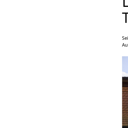
Se
Au