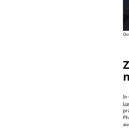
Que
Z
n
In
Lu
pr
Ph
au