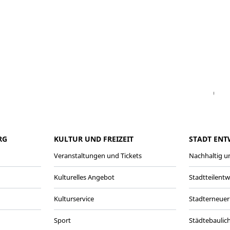
Facebook
Instagram
WhatsAPP
LinkedIn
Vi
RG
KULTUR UND FREIZEIT
STADT ENT
Veranstaltungen und Tickets
Nachhaltig un
Kulturelles Angebot
Stadtteilent
Kulturservice
Stadterneuer
Sport
Städtebaulic